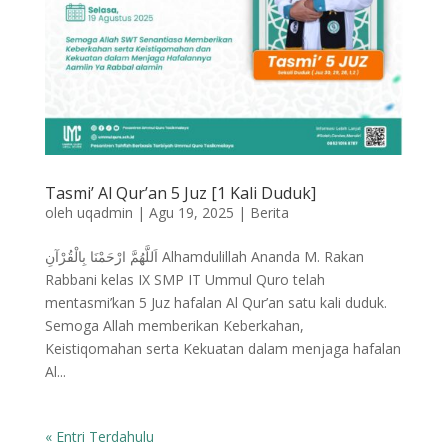
Tasmi’ Al Qur’an 5 Juz [1 Kali Duduk]
oleh
uqadmin
|
Agu 19, 2025
|
Berita
اَللَّهُمَّ ارْحَمْنَا بِالْقُرْآنِ Alhamdulillah Ananda M. Rakan
Rabbani kelas IX SMP IT Ummul Quro telah
mentasmi’kan 5 Juz hafalan Al Qur’an satu kali duduk.
Semoga Allah memberikan Keberkahan,
Keistiqomahan serta Kekuatan dalam menjaga hafalan
Al...
« Entri Terdahulu