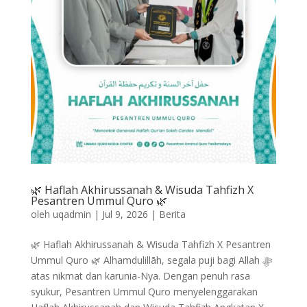
🌿 Haflah Akhirussanah & Wisuda Tahfizh X
Pesantren Ummul Quro 🌿
oleh
uqadmin
|
Jul 9, 2026
|
Berita
🌿 Haflah Akhirussanah & Wisuda Tahfizh X Pesantren
Ummul Quro 🌿 Alhamdulillāh, segala puji bagi Allah ﷻ
atas nikmat dan karunia-Nya. Dengan penuh rasa
syukur, Pesantren Ummul Quro menyelenggarakan