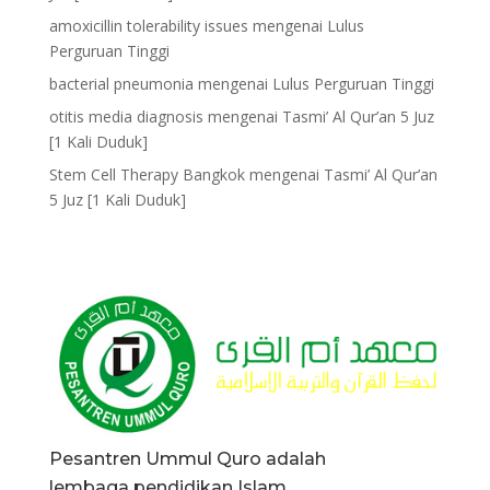
amoxicillin tolerability issues
mengenai
Lulus
Perguruan Tinggi
bacterial pneumonia
mengenai
Lulus Perguruan Tinggi
otitis media diagnosis
mengenai
Tasmi’ Al Qur’an 5 Juz
[1 Kali Duduk]
Stem Cell Therapy Bangkok
mengenai
Tasmi’ Al Qur’an
5 Juz [1 Kali Duduk]
Pesantren Ummul Quro adalah
lembaga pendidikan Islam