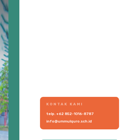
KONTAK KAMI
telp.
+62 852-1016-8787
info@ummulquro.sch.id