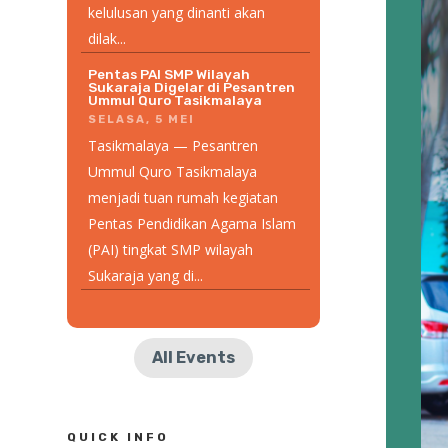
kelulusan yang dinanti akan
dilak...
Pentas PAI SMP Wilayah
Sukaraja Digelar di Pesantren
Ummul Quro Tasikmalaya
SELASA, 5 MEI
Tasikmalaya — Pesantren
Ummul Quro Tasikmalaya
menjadi tuan rumah kegiatan
Pentas Pendidikan Agama Islam
(PAI) tingkat SMP wilayah
Sukaraja yang di...
All Events
QUICK INFO