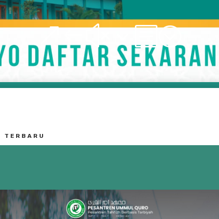
&#x3b;
A TERBARU