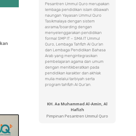
Pesantren Ummul Quro merupakan
lembaga pendidikan islam dibawah
naungan Yayasan Ummul Quro
Tasikmalaya dengan sistem
asrama/boarding dengan
menyelenggarakan pendidikan
formal SMP IT – SMA IT Ummul
skan
Quro, Lembaga Tahfizh Al Qur’an
dan Lembaga Pendidikan Bahasa
Arab yang mengintegrasikan
pembelajaran agama dan umum
dengan menitikberatkan pada
pendidikan karakter dan akhlak
mulia melalui tarbiyah serta
program tahfizh Al Qur’an.
KH. Aa Muhammad Al-Amin, Al
Hafizh
Pimpinan Pesantren Ummul Quro