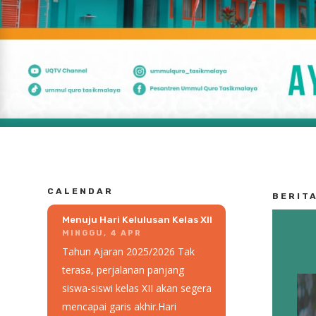
CALENDAR
BERIT
Menuju Hari Kelulusan Kelas XII
MINGGU, 4 APR
Tahun Ajaran 2025/2026 Tak
terasa, perjalanan panjang
siswa-siswi kelas XII akan segera
mencapai garis akhir.Hari