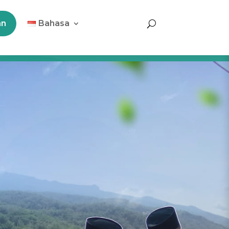
an
Bahasa