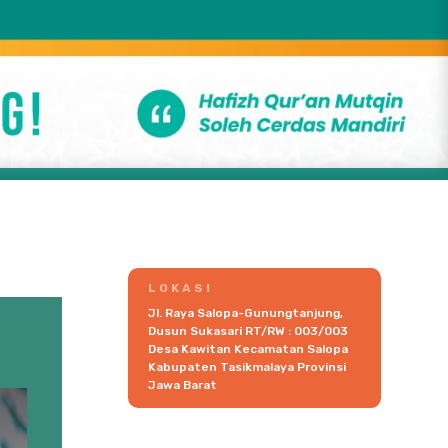
LOKASI
Jl. Raya Salopa-Gunungtanjung,
Dusun Sukasari RT/RW : 003/003
Desa Kawitan Kecamatan Salopa
Kabupaten Tasikmalaya Provinsi
Jawa Barat