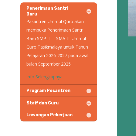
Penerimaan Santri
Baru
Pasantren Ummul Quro akan
membuka Penerimaan Santri
Baru SMP IT – SMA IT Ummul
Quro Tasikmalaya untuk Tahun
Pelajaran 2026-2027 pada awal
bulan September 2025.
Info Selengkapnya
Program Pesantren
Staff dan Guru
Lowongan Pekerjaan