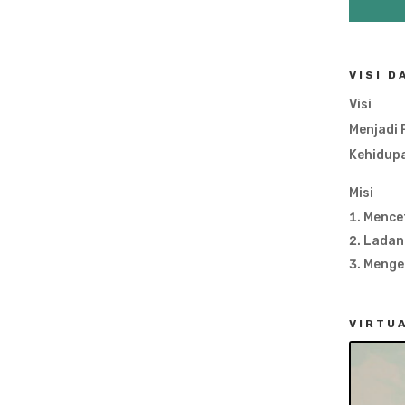
VISI D
Visi
Menjadi 
Kehidup
Misi
Mencet
Ladang
Menge
VIRTU