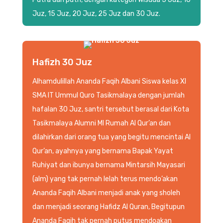
Juz, 15 Juz, 20 Juz, 25 Juz dan 30 Juz.
Hafizh 30 Juz
Alhamdulillah Ananda Faqih Albani Siswa kelas XI
SMA IT Ummul Quro Tasikmalaya dengan jumlah
hafalan 30 Juz, santri tersebut berasal dari Kota
Tasikmalaya Alumni MI Rumah Al Qur’an dan
dilahirkan dari orang tua yang begitu mencintai Al
Qur’an, ayahnya yang bernama Bapak Yayat
Ruhiyat dan ibunya bernama Mintarsih Mayasari
(alm) yang tak pernah lelah terus mendo’akan
Ananda Faqih Albani menjadi anak yang sholeh
dan menjadi seorang Hafidz Al Quran, Begitupun
Ananda Faqih tak pernah putus mendoakan