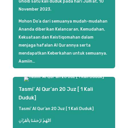
Ghoib satu kali duduk pada hari Jum’at, 10
November 2023.
Mohon Do’a dari semuanya mudah-mudahan
Ananda diberikan Kelancaran, Kemudahan,
Kekuataan dan Keistiqomahan dalam
menjaga hafalan Al Qurannya serta
mendapatkan Keberkahan untuk semuanya.
Aamiin…
Tasmi' Al Qur'an 20 Juz [ 1 Kali
Duduk]
Tasmi’ Al Qur’an 20 Juz [ 1 Kali Duduk]
اَللَّهُمَّ ارْحَمْنَا بِالْقُرْآنِ