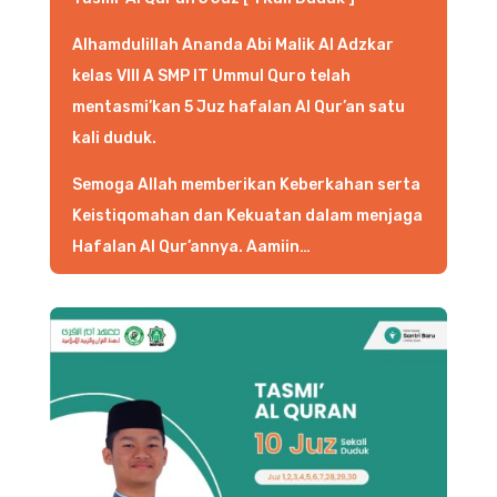
Alhamdulillah Ananda Abi Malik Al Adzkar
kelas VIII A SMP IT Ummul Quro telah
mentasmi’kan 5 Juz hafalan Al Qur’an satu
kali duduk.
Semoga Allah memberikan Keberkahan serta
Keistiqomahan dan Kekuatan dalam menjaga
Hafalan Al Qur’annya. Aamiin…