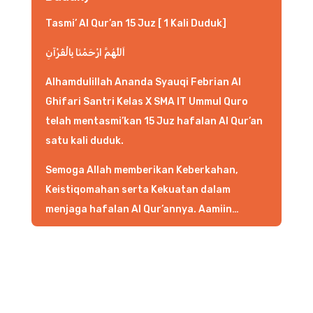
Tasmi’ Al Qur’an 15 Juz [ 1 Kali Duduk]
اَللَّهُمَّ ارْحَمْنَا بِالْقُرْآنِ
Alhamdulillah Ananda Syauqi Febrian Al
Ghifari Santri Kelas X SMA IT Ummul Quro
telah mentasmi’kan 15 Juz hafalan Al Qur’an
satu kali duduk.
Semoga Allah memberikan Keberkahan,
Keistiqomahan serta Kekuatan dalam
menjaga hafalan Al Qur’annya. Aamiin…