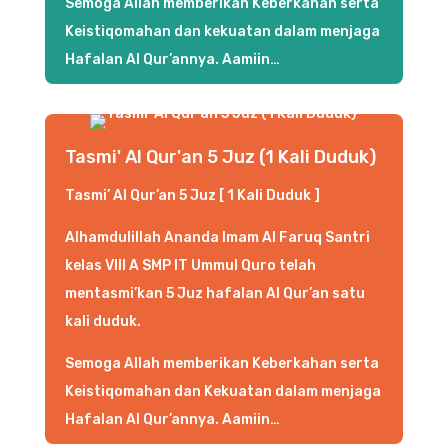
Semoga Allah memberikan Keberkahan serta
Keistiqomahan dan kekuatan dalam menjaga
Hafalan Al Qur’annya. Aamiin…
Tasmi' Al Qur'an 5 Juz (1 Kali Duduk)
Tasmi’ Al Qur’an 5 Juz [ 1 Kali Duduk ]
Alhamdulillah Ananda Imam Al Faruq Santri
kelas VIII A SMP IT Ummul Quro telah
mentasmi’kan 5 Juz hafalan Al Qur’an satu
kali duduk.
Semoga Allah memberikan Keberkahan serta
Keistiqomahan dan Kekuatan dalam menjaga
Hafalan Al Qur’annya. Aamiin…