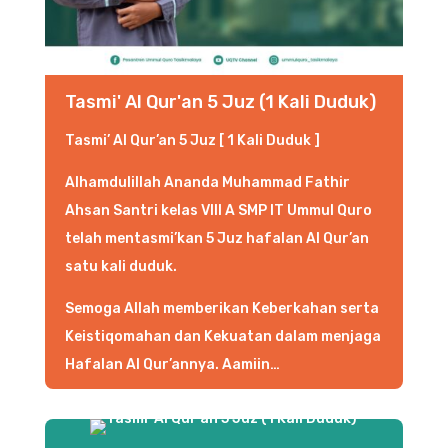
Tasmi' Al Qur'an 5 Juz (1 Kali Duduk)
Tasmi’ Al Qur’an 5 Juz [ 1 Kali Duduk ]
Alhamdulillah Ananda Muhammad Fathir
Ahsan Santri kelas VIII A SMP IT Ummul Quro
telah mentasmi’kan 5 Juz hafalan Al Qur’an
satu kali duduk.
Semoga Allah memberikan Keberkahan serta
Keistiqomahan dan Kekuatan dalam menjaga
Hafalan Al Qur’annya. Aamiin…