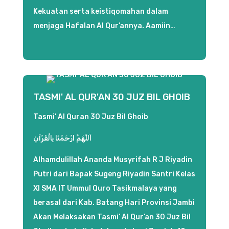
Kekuatan serta keistiqomahan dalam
menjaga Hafalan Al Qur’annya. Aamiin…
TASMI' AL QUR'AN 30 JUZ BIL GHOIB
Tasmi’ Al Quran 30 Juz Bil Ghoib
اَللَّهُمَّ ارْحَمْنَا بِالْقُرْآنِ
Alhamdulillah Ananda Musyrifah R J Riyadin
Putri dari Bapak Sugeng Riyadin Santri Kelas
XI SMA IT Ummul Quro Tasikmalaya yang
berasal dari Kab. Batang Hari Provinsi Jambi
Akan Melaksakan Tasmi’ Al Qur’an 30 Juz Bil