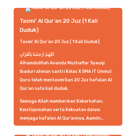
Tasmi' Al Qur'an 20 Juz (1 Kali
Duduk)
Tasmi’ Al Qur’an 20 Juz [ 1 Kali Duduk]
اَللَّهُمَّ ارْحَمْنَا بِالْقُرْآنِ
Alhamdulillah Ananda Muzhaffar Syauqi
Ibadurrahman santri Kelas X SMA IT Ummul
Quro telah mentasmi’kan 20 Juz hafalan Al
Qur’an satu kali duduk.
Semoga Allah memberikan Keberkahan,
Keistiqomahan serta Kekuatan dalam
menjaga hafalan Al Qur’annya. Aamiin…