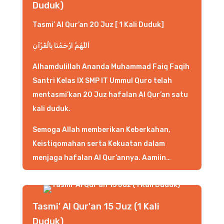
Duduk)
Tasmi’ Al Qur’an 20 Juz [ 1 Kali Duduk]
اَللَّهُمَّ ارْحَمْنَا بِالْقُرْآنِ
Alhamdulillah Ananda Muhammad Faiq Faqih
Santri Kelas IX SMP IT Ummul Quro telah
mentasmi’kan 20 Juz hafalan Al Qur’an satu
kali duduk.
Semoga Allah memberikan Keberkahan,
Keistiqomahan serta Kekuatan dalam
menjaga hafalan Al Qur’annya. Aamiin…
Tasmi' Al Qur'an 15 Juz (1 Kali
Duduk)