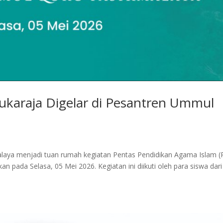
ukaraja Digelar di Pesantren Ummul
aya menjadi tuan rumah kegiatan Pentas Pendidikan Agama Islam (
n pada Selasa, 05 Mei 2026. Kegiatan ini diikuti oleh para siswa dari