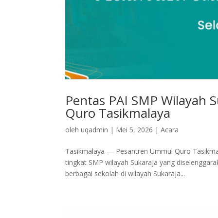
Pentas PAI SMP Wilayah S
Quro Tasikmalaya
oleh
uqadmin
|
Mei 5, 2026
|
Acara
Tasikmalaya — Pesantren Ummul Quro Tasikmal
tingkat SMP wilayah Sukaraja yang diselenggaraka
berbagai sekolah di wilayah Sukaraja...