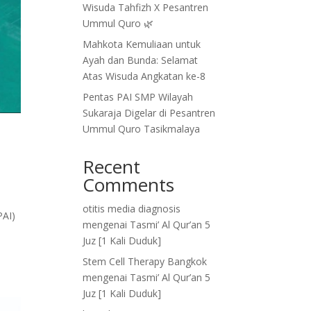
Wisuda Tahfizh X Pesantren
Ummul Quro 🌿
Mahkota Kemuliaan untuk
Ayah dan Bunda: Selamat
Atas Wisuda Angkatan ke-8
Pentas PAI SMP Wilayah
Sukaraja Digelar di Pesantren
Ummul Quro Tasikmalaya
Recent
Comments
otitis media diagnosis
PAI)
mengenai
Tasmi’ Al Qur’an 5
Juz [1 Kali Duduk]
Stem Cell Therapy Bangkok
mengenai
Tasmi’ Al Qur’an 5
Juz [1 Kali Duduk]