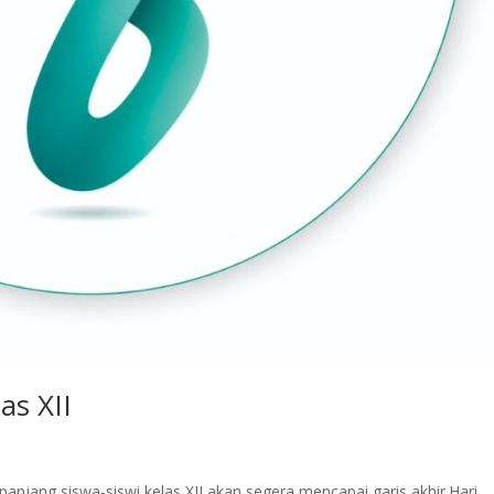
as XII
anjang siswa-siswi kelas XII akan segera mencapai garis akhir.Hari