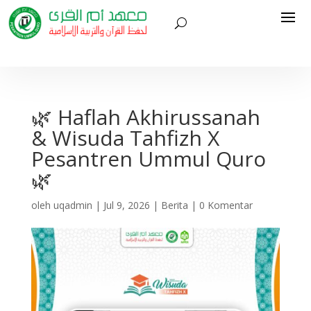
🌿 Haflah Akhirussanah
& Wisuda Tahfizh X
Pesantren Ummul Quro
🌿
oleh
uqadmin
|
Jul 9, 2026
|
Berita
|
0 Komentar