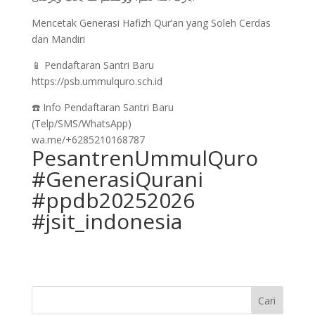
Mencetak Generasi Hafizh Qur’an yang Soleh Cerdas
dan Mandiri
📱 Pendaftaran Santri Baru
https://psb.ummulquro.sch.id
☎️ Info Pendaftaran Santri Baru
(Telp/SMS/WhatsApp)
wa.me/+6285210168787
PesantrenUmmulQuro
#GenerasiQurani
#ppdb20252026
#jsit_indonesia
Cari