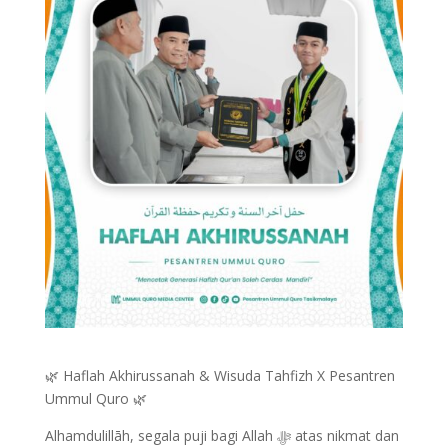
🌿 Haflah Akhirussanah & Wisuda Tahfizh X Pesantren
Ummul Quro 🌿
Alhamdulillāh, segala puji bagi Allah ﷻ atas nikmat dan