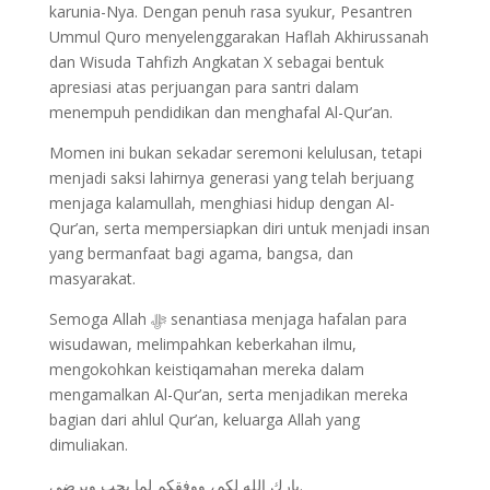
karunia-Nya. Dengan penuh rasa syukur, Pesantren
Ummul Quro menyelenggarakan Haflah Akhirussanah
dan Wisuda Tahfizh Angkatan X sebagai bentuk
apresiasi atas perjuangan para santri dalam
menempuh pendidikan dan menghafal Al-Qur’an.
Momen ini bukan sekadar seremoni kelulusan, tetapi
menjadi saksi lahirnya generasi yang telah berjuang
menjaga kalamullah, menghiasi hidup dengan Al-
Qur’an, serta mempersiapkan diri untuk menjadi insan
yang bermanfaat bagi agama, bangsa, dan
masyarakat.
Semoga Allah ﷻ senantiasa menjaga hafalan para
wisudawan, melimpahkan keberkahan ilmu,
mengokohkan keistiqamahan mereka dalam
mengamalkan Al-Qur’an, serta menjadikan mereka
bagian dari ahlul Qur’an, keluarga Allah yang
dimuliakan.
بارك الله لكم، ووفقكم لما يحب ويرضى.